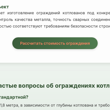
ъект
ает изготовление ограждений котлованов под конкр
нтроль качества металла, точность сварных соедине
остью соответствуют требованиям безопасности строи
Рассчитать стоимость ограждения
астые вопросы об ограждениях кот
стандартной?
1,8 метра, в зависимости от глубины котлована и треб