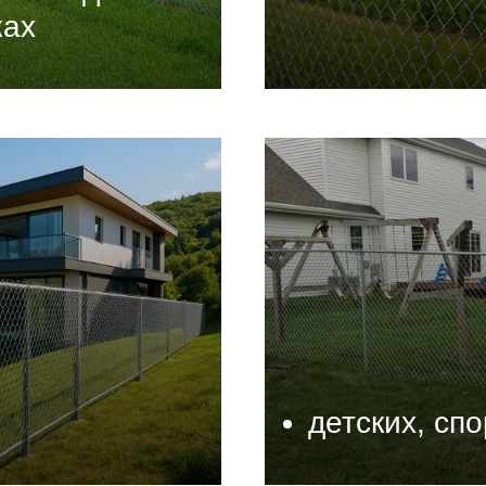
ках
детских, сп