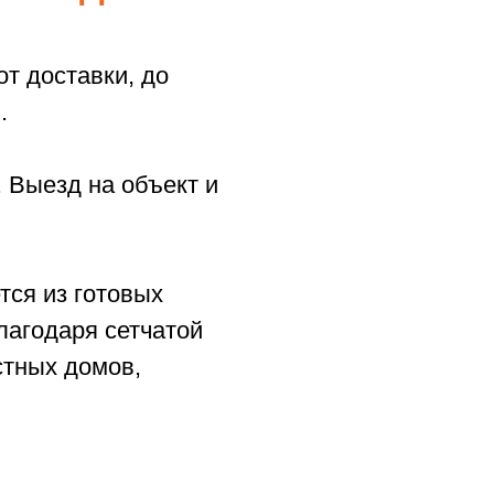
т доставки, до
.
 Выезд на объект и
тся из готовых
лагодаря сетчатой
стных домов,