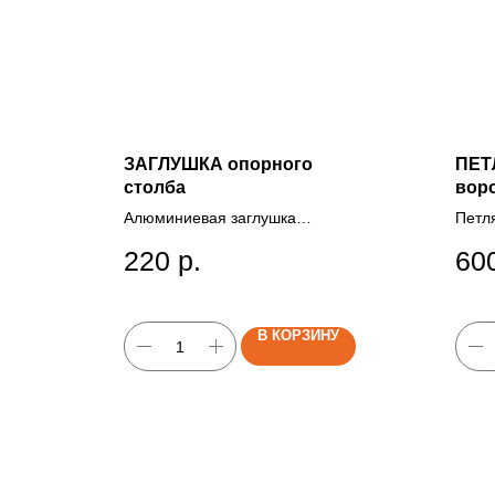
ЗАГЛУШКА опорного
ПЕТЛ
столба
воро
Алюминиевая заглушка
Петл
опорного столба служит для
на ус
220
р.
60
защиты от коррозии.
В КОРЗИНУ