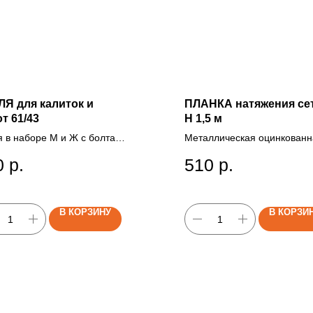
Я для калиток и
ПЛАНКА натяжения се
т 61/43
H 1,5 м
я в наборе М и Ж с болтами
Металлическая оцинкованн
тановки ворот и калиток
планка 3 мм толщиной
0
р.
510
р.
удерживает полотно сетки,
крепиться на хомуты и
выдерживает высокую нагру
натяжения и веса
В КОРЗИНУ
В КОРЗИ