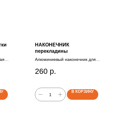
тки
НАКОНЕЧНИК
перекладины
ая
Алюминиевый наконечник для
упора горизонтальной
260
р.
перекладины каркаса забора,
конечный элемент для
зку
крепления перекладины на
опорный столб.
НУ
В КОРЗИНУ