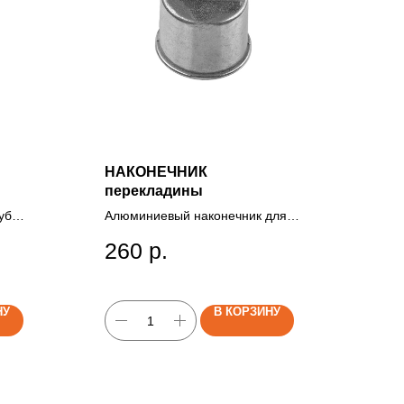
НАКОНЕЧНИК
перекладины
рубы
Алюминиевый наконечник для
с
упора горизонтальной
260
р.
перекладины каркаса забора,
конечный элемент для
крепления перекладины на
опорный столб.
НУ
В КОРЗИНУ