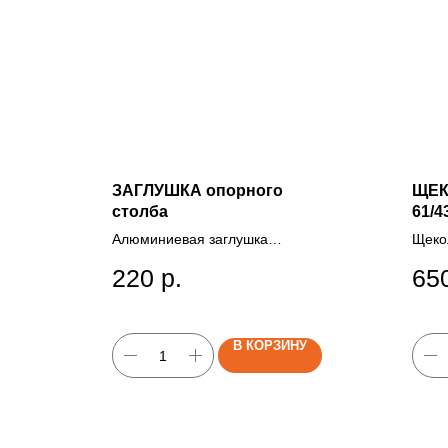
ЗАГЛУШКА опорного
ЩЕК
столба
61/4
Алюминиевая заглушка
Щеко
опорного столба служит для
элеме
220
р.
65
защиты от коррозии.
воро
столб
В КОРЗИНУ