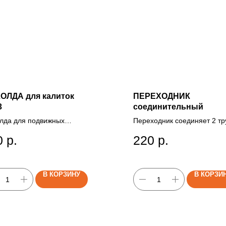
ОЛДА для калиток
ПЕРЕХОДНИК
3
соединительный
лда для подвижных
Переходник соединяет 2 т
нтов забора (калитка,
диаметра 32 мм (рейлинг) 
0
р.
220
р.
та) монтируется на опорный
одинаковыми концами,
.
выполнен из стали с
оцинкованным покрытием
В КОРЗИНУ
В КОРЗИ